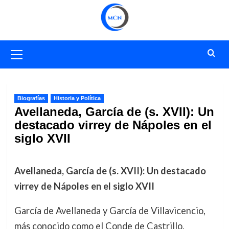
Saltar
al
contenido
Menú
primario
Biografías
Historia y Política
Avellaneda, García de (s. XVII): Un
destacado virrey de Nápoles en el
siglo XVII
Avellaneda, García de (s. XVII): Un destacado
virrey de Nápoles en el siglo XVII
García de Avellaneda y García de Villavicencio,
más conocido como el Conde de Castrillo,