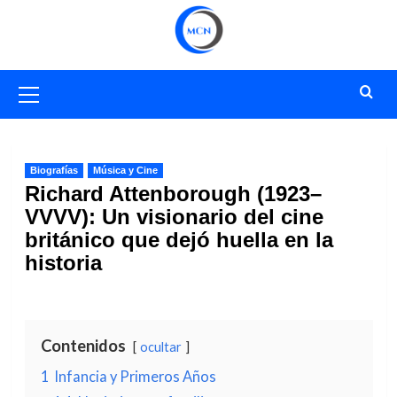
Saltar
al
contenido
Menú
primario
Biografías
Música y Cine
Richard Attenborough (1923–
VVVV): Un visionario del cine
británico que dejó huella en la
historia
Contenidos
ocultar
1
Infancia y Primeros Años