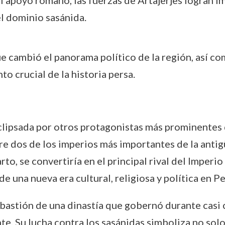
el apoyo romano, las fuerzas de Artajerjes logran i
del dominio sasánida.
e cambió el panorama político de la región, así com
o crucial de la historia persa.
eclipsada por otros protagonistas más prominentes 
tre dos de los imperios más importantes de la antig
rto, se convertiría en el principal rival del Impe
de una nueva era cultural, religiosa y política en Pe
bastión de una dinastía que gobernó durante casi c
e. Su lucha contra los sasánidas simboliza no solo 