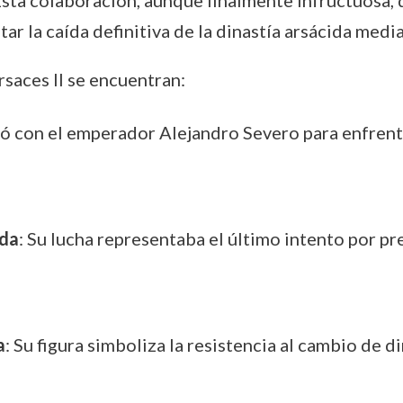
 Esta colaboración, aunque finalmente infructuosa,
tar la caída definitiva de la dinastía arsácida medi
saces II se encuentran:
lió con el emperador Alejandro Severo para enfrent
ida
: Su lucha representaba el último intento por pre
a
: Su figura simboliza la resistencia al cambio de 