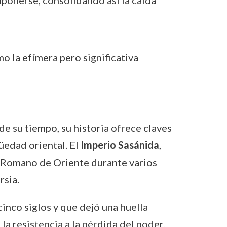
mponerse, consolidando así la caída
o la efímera pero significativa
de su tiempo, su historia ofrece claves
üedad oriental. El
Imperio Sasánida
,
rio Romano de Oriente durante varios
rsia.
inco siglos y que dejó una huella
la resistencia a la pérdida del poder,