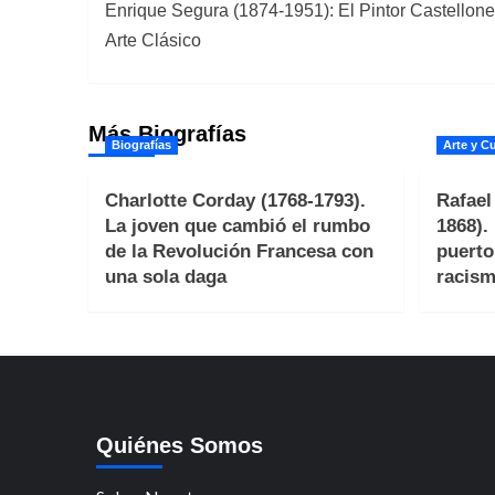
Enrique Segura (1874-1951): El Pintor Castellon
de
Arte Clásico
entradas
Más Biografías
Biografías
Arte y Cu
Charlotte Corday (1768-1793).
Rafael
La joven que cambió el rumbo
1868).
de la Revolución Francesa con
puerto
una sola daga
racism
Quiénes Somos