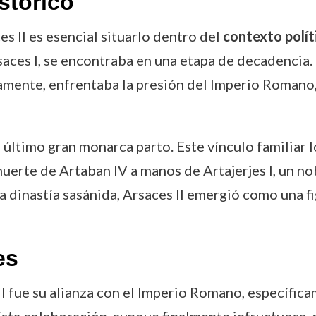
stórico
s II es esencial situarlo dentro del
contexto polític
Arsaces I, se encontraba en una etapa de decadencia.
namente, enfrentaba la presión del Imperio Romano, 
 último gran monarca parto. Este vínculo familiar l
a muerte de Artaban IV a manos de Artajerjes I, un 
 dinastía sasánida, Arsaces II emergió como una f
es
II fue su alianza con el Imperio Romano, específi