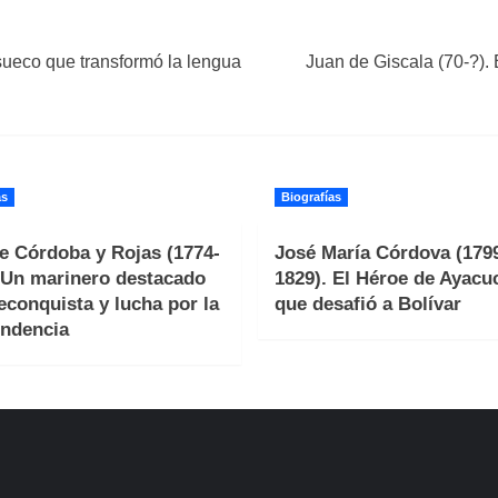
o sueco que transformó la lengua
Juan de Giscala (70-?). 
as
Biografías
e Córdoba y Rojas (1774-
José María Córdova (179
 Un marinero destacado
1829). El Héroe de Ayacu
reconquista y lucha por la
que desafió a Bolívar
ndencia