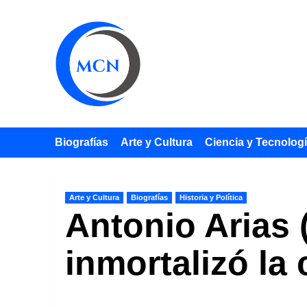
Saltar
al
contenido
Biografías
Arte y Cultura
Ciencia y Tecnolog
Arte y Cultura
Biografías
Historia y Política
Antonio Arias 
inmortalizó la