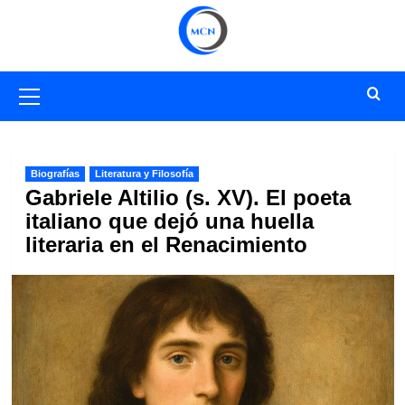
Saltar
al
contenido
Menú
primario
Biografías
Literatura y Filosofía
Gabriele Altilio (s. XV). El poeta
italiano que dejó una huella
literaria en el Renacimiento