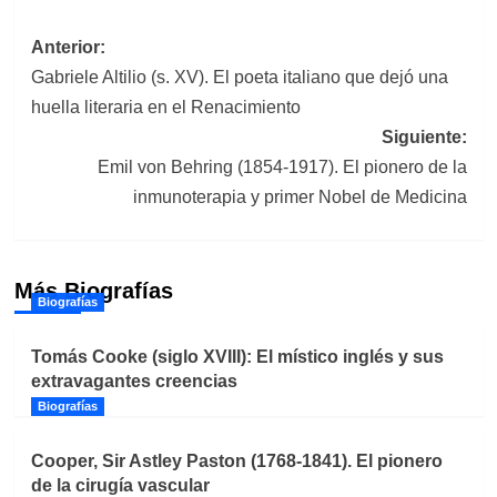
Navegación
Anterior:
Gabriele Altilio (s. XV). El poeta italiano que dejó una
de
huella literaria en el Renacimiento
entradas
Siguiente:
Emil von Behring (1854-1917). El pionero de la
inmunoterapia y primer Nobel de Medicina
Más Biografías
Biografías
Tomás Cooke (siglo XVIII): El místico inglés y sus
extravagantes creencias
Biografías
Cooper, Sir Astley Paston (1768-1841). El pionero
de la cirugía vascular