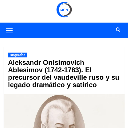
Saltar
al
contenido
Menú
primario
Biografías
Aleksandr Onísimovich
Ablesimov (1742-1783). El
precursor del vaudeville ruso y su
legado dramático y satírico