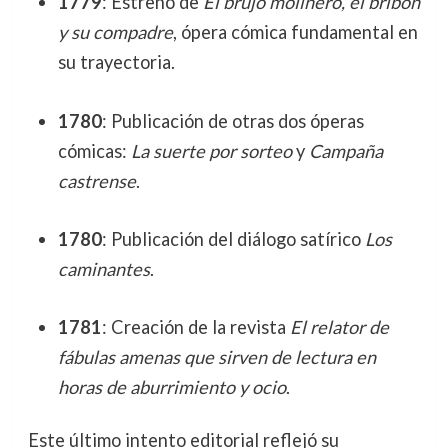
1779
: Estreno de
El brujo molinero, el bribón
y su compadre
, ópera cómica fundamental en
su trayectoria.
1780
: Publicación de otras dos óperas
cómicas:
La suerte por sorteo
y
Campaña
castrense
.
1780
: Publicación del diálogo satírico
Los
caminantes
.
1781
: Creación de la revista
El relator de
fábulas amenas que sirven de lectura en
horas de aburrimiento y ocio
.
Este último intento editorial reflejó su