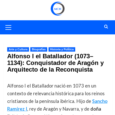
Saltar
al
contenido
Menú
primario
Arte y Cultura
Biografías
Historia y Política
Alfonso I el Batallador (1073–
1134): Conquistador de Aragón y
Arquitecto de la Reconquista
Alfonso I el Batallador nació en 1073 en un
contexto de relevancia histórica para los reinos
cristianos de la península ibérica. Hijo de
Sancho
Ramírez I
, rey de Aragón y Navarra, y de
doña