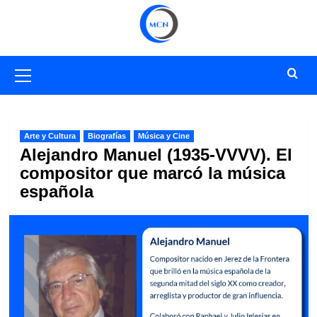
Saltar
al
contenido
Menú
primario
Arte y Cultura
Biografías
Música y Cine
Alejandro Manuel (1935-VVVV). El
compositor que marcó la música
española