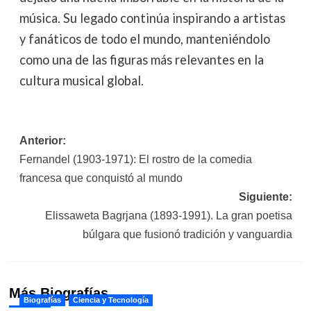
música. Su legado continúa inspirando a artistas
y fanáticos de todo el mundo, manteniéndolo
como una de las figuras más relevantes en la
cultura musical global.
Navegación
Anterior:
Fernandel (1903-1971): El rostro de la comedia
de
francesa que conquistó al mundo
entradas
Siguiente:
Elissaweta Bagrjana (1893-1991). La gran poetisa
búlgara que fusionó tradición y vanguardia
Más Biografías
Biografías
Ciencia y Tecnología