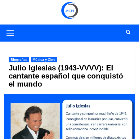
Saltar
al
contenido
Menú
primario
Biografías
Música y Cine
Julio Iglesias (1943-VVVV): El
cantante español que conquistó
el mundo