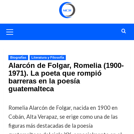
Saltar
al
contenido
Menú
primario
Biografías
Literatura y Filosofía
Alarcón de Folgar, Romelia (1900-
1971). La poeta que rompió
barreras en la poesía
guatemalteca
Romelia Alarcón de Folgar, nacida en 1900 en
Cobán, Alta Verapaz, se erige como una de las
figuras más destacadas de la poesía