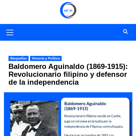
Saltar
al
contenido
Menú
primario
Biografías
Historia y Política
Baldomero Aguinaldo (1869-1915):
Revolucionario filipino y defensor
de la independencia