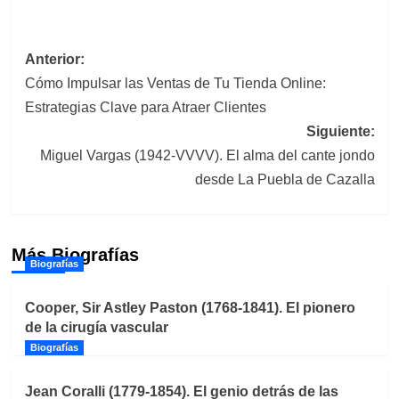
Navegación
Anterior:
Cómo Impulsar las Ventas de Tu Tienda Online:
de
Estrategias Clave para Atraer Clientes
entradas
Siguiente:
Miguel Vargas (1942-VVVV). El alma del cante jondo
desde La Puebla de Cazalla
Más Biografías
Biografías
Cooper, Sir Astley Paston (1768-1841). El pionero
de la cirugía vascular
Biografías
Jean Coralli (1779-1854). El genio detrás de las