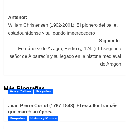
Navegación
Anterior:
Willam Christensen (1902-2001). El pionero del ballet
de
estadounidense y su legado imperecedero
entradas
Siguiente:
Fernández de Azagra, Pedro (¿-1241). El segundo
señor de Albarracín y su legado en la historia medieval
de Aragón
Más Biografías
Arte y Cultura
Biografías
Jean-Pierre Cortot (1787-1843). El escultor francés
que marcó su época
Biografías
Historia y Política