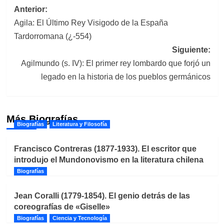
Navegación
Anterior:
Agila: El Último Rey Visigodo de la España
de
Tardorromana (¿-554)
entradas
Siguiente:
Agilmundo (s. IV): El primer rey lombardo que forjó un
legado en la historia de los pueblos germánicos
Más Biografías
Biografías
Literatura y Filosofía
Francisco Contreras (1877-1933). El escritor que
introdujo el Mundonovismo en la literatura chilena
Biografías
Jean Coralli (1779-1854). El genio detrás de las
coreografías de «Giselle»
Biografías
Ciencia y Tecnología