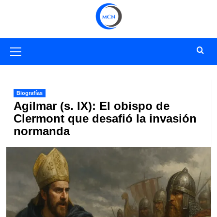
Saltar
al
contenido
Menú
primario
Biografías
Agilmar (s. IX): El obispo de
Clermont que desafió la invasión
normanda