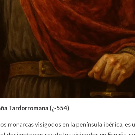
paña Tardorromana (¿-554)
os monarcas visigodos en la península ibérica, es 
 el decimotercer rey de los visigodos en España, s