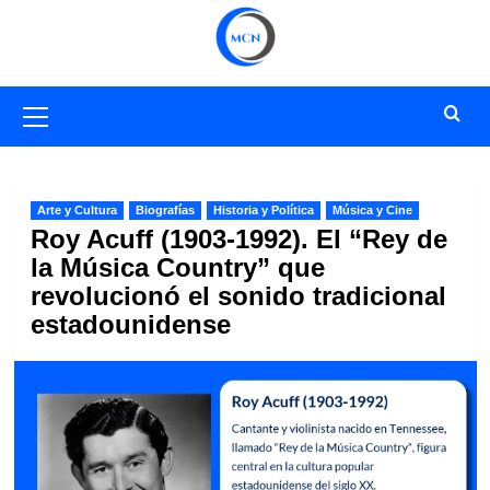
Saltar
al
contenido
Menú
primario
Arte y Cultura
Biografías
Historia y Política
Música y Cine
Roy Acuff (1903-1992). El “Rey de
la Música Country” que
revolucionó el sonido tradicional
estadounidense