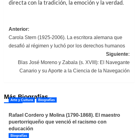
directa con la tradición, la emoción y la verdad.
Navegación
Anterior:
Carola Stern (1925-2006). La escritora alemana que
de
desafió al régimen y luchó por los derechos humanos
entradas
Siguiente:
Blas José Moreno y Zabala (s. XVIII): El Navegante
Canario y su Aporte a la Ciencia de la Navegación
Más Biografías
Arte y Cultura
Biografías
Rafael Cordero y Molina (1790-1868). El maestro
puertorriqueño que venció el racismo con
educación
Biografías