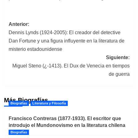
Navegación
Anterior:
Dennis Lynds (1924-2005): El creador del detective
de
Dan Fortune y una figura influyente en la literatura de
entradas
misterio estadounidense
Siguiente:
Miguel Steno (¿-1413). El Dux de Venecia en tiempos
de guerra
Más Biografías
Biografías
Literatura y Filosofía
Francisco Contreras (1877-1933). El escritor que
introdujo el Mundonovismo en la literatura chilena
Biografías