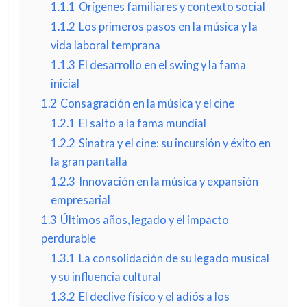
1.1.1
Orígenes familiares y contexto social
1.1.2
Los primeros pasos en la música y la
vida laboral temprana
1.1.3
El desarrollo en el swing y la fama
inicial
1.2
Consagración en la música y el cine
1.2.1
El salto a la fama mundial
1.2.2
Sinatra y el cine: su incursión y éxito en
la gran pantalla
1.2.3
Innovación en la música y expansión
empresarial
1.3
Últimos años, legado y el impacto
perdurable
1.3.1
La consolidación de su legado musical
y su influencia cultural
1.3.2
El declive físico y el adiós a los