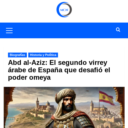
Saltar
al
contenido
Menú
primario
Biografías
Historia y Política
Abd al-Aziz: El segundo virrey
árabe de España que desafió el
poder omeya