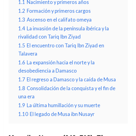
1.1
Nacimiento y primeros años
1.2
Formación y primeros cargos
1.3
Ascenso en el califato omeya
1.4
La invasión de la península ibérica y la
rivalidad con Tariq Ibn Ziyad
1.5
El encuentro con Tariq Ibn Ziyad en
Talavera
1.6
La expansión hacia el norte y la
desobediencia a Damasco
1.7
El regreso a Damasco y la caída de Musa
1.8
Consolidación de la conquista y el fin de
una era
1.9
La última humillación y su muerte
1.10
El legado de Musa ibn Nusayr