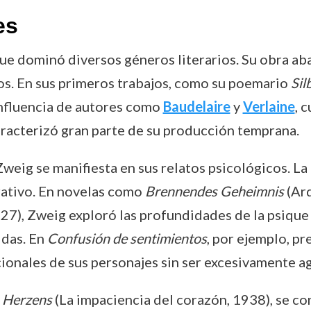
es
ue dominó diversos géneros literarios. Su obra abar
os. En sus primeros trabajos, como su poemario
Sil
influencia de autores como
Baudelaire
y
Verlaine
, 
aracterizó gran parte de su producción temprana.
weig se manifiesta en sus relatos psicológicos. La 
rativo. En novelas como
Brennendes Geheimnis
(Ard
27), Zweig exploró las profundidades de la psiqu
idas. En
Confusión de sentimientos
, por ejemplo, pr
ionales de sus personajes sin ser excesivamente ag
 Herzens
(La impaciencia del corazón, 1938), se co