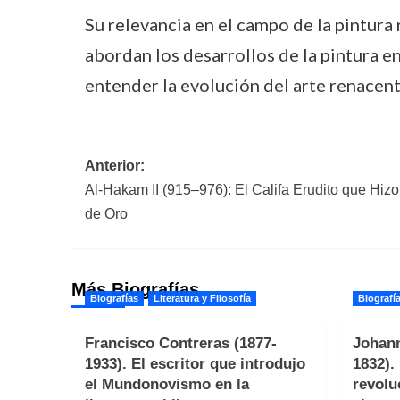
Su relevancia en el campo de la pintura
abordan los desarrollos de la pintura en
entender la evolución del arte renacenti
Navegación
Anterior:
Al-Hakam II (915–976): El Califa Erudito que Hizo
de
de Oro
entradas
Más Biografías
Biografías
Literatura y Filosofía
Biografí
Francisco Contreras (1877-
Johann
1933). El escritor que introdujo
1832).
el Mundonovismo en la
revolu