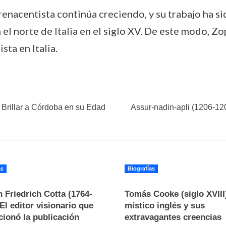
 renacentista continúa creciendo, y su trabajo ha s
 el norte de Italia en el siglo XV. De este modo, Zo
sta en Italia.
 Brillar a Córdoba en su Edad
Assur-nadin-apli (1206-120
as
Biografías
 Friedrich Cotta (1764-
Tomás Cooke (siglo XVIII)
 El editor visionario que
místico inglés y sus
cionó la publicación
extravagantes creencias