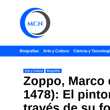
Saltar
al
contenido
Biografías
Arte y Cultura
Ciencia y Tecnolog
Arte y Cultura
Biografías
Zoppo, Marco d
1478): El pint
través de su f