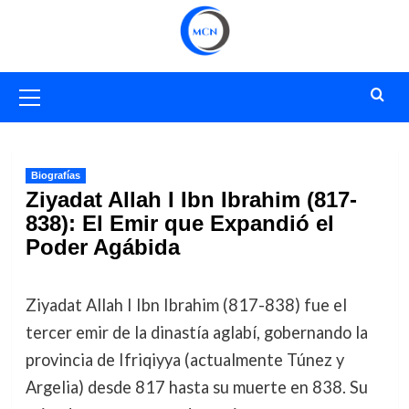
Saltar
al
contenido
Menú
primario
Biografías
Ziyadat Allah I Ibn Ibrahim (817-
838): El Emir que Expandió el
Poder Agábida
Ziyadat Allah I Ibn Ibrahim (817-838) fue el
tercer emir de la dinastía aglabí, gobernando la
provincia de Ifriqiyya (actualmente Túnez y
Argelia) desde 817 hasta su muerte en 838. Su