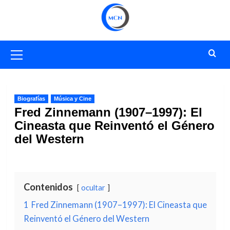
Saltar
al
contenido
Menú
primario
Biografías
Música y Cine
Fred Zinnemann (1907–1997): El
Cineasta que Reinventó el Género
del Western
Contenidos
ocultar
1
Fred Zinnemann (1907–1997): El Cineasta que
Reinventó el Género del Western