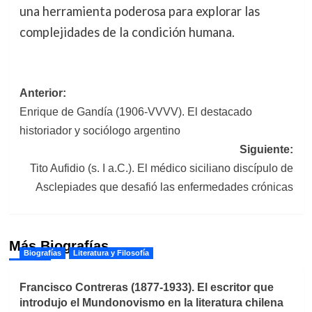
una herramienta poderosa para explorar las
complejidades de la condición humana.
Navegación
Anterior:
Enrique de Gandía (1906-VVVV). El destacado
de
historiador y sociólogo argentino
entradas
Siguiente:
Tito Aufidio (s. I a.C.). El médico siciliano discípulo de
Asclepiades que desafió las enfermedades crónicas
Más Biografías
Biografías
Literatura y Filosofía
Francisco Contreras (1877-1933). El escritor que
introdujo el Mundonovismo en la literatura chilena