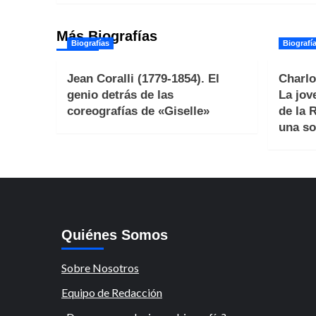
entradas
Más Biografías
Biografías
Biografí
Jean Coralli (1779-1854). El
Charlo
genio detrás de las
La jov
coreografías de «Giselle»
de la 
una so
Quiénes Somos
Sobre Nosotros
Equipo de Redacción