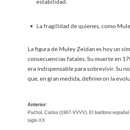
estabilidad.
La fragilidad de quienes, como Mule
La figura de Muley Zeidan es hoy un s
consecuencias fatales. Su muerte en 170
era indispensable para sobrevivir. Su n
que, en gran medida, definieron la evol
Navegación
Anterior:
Puchol, Carlos (1907-VVVV). El barítono español 
de
siglo XX