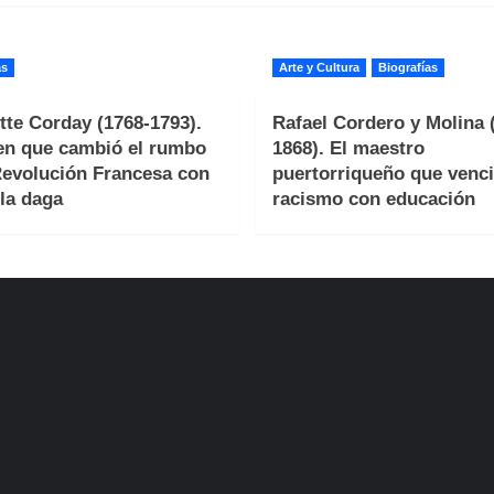
as
Arte y Cultura
Biografías
tte Corday (1768-1793).
Rafael Cordero y Molina 
en que cambió el rumbo
1868). El maestro
Revolución Francesa con
puertorriqueño que venci
la daga
racismo con educación