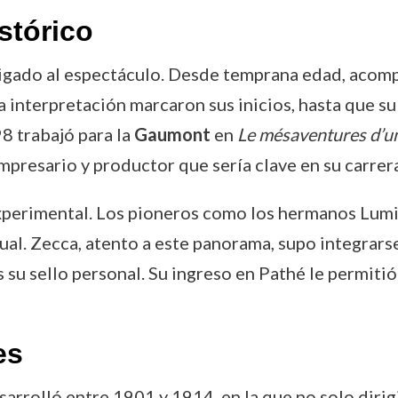
stórico
igado al espectáculo. Desde temprana edad, acomp
la interpretación marcaron sus inicios, hasta que su
98 trabajó para la
Gaumont
en
Le mésaventures d’un
empresario y productor que sería clave en su carrera
 experimental. Los pioneros como los hermanos Lum
ual. Zecca, atento a este panorama, supo integrar
 su sello personal. Su ingreso en Pathé le permiti
es
arrolló entre 1901 y 1914, en la que no solo dirig