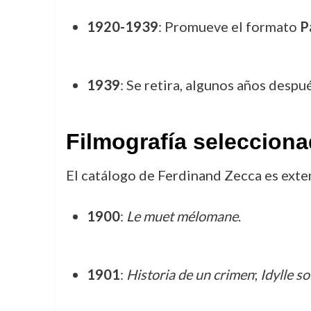
1920-1939
: Promueve el formato
P
1939
: Se retira, algunos años despu
Filmografía seleccion
El catálogo de Ferdinand Zecca es exten
1900
:
Le muet mélomane
.
1901
:
Historia de un crimen
;
Idylle s