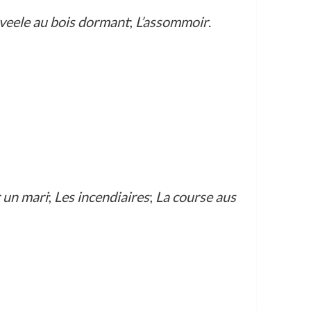
veele au bois dormant
;
L’assommoir
.
 un mari
;
Les incendiaires
;
La course aus