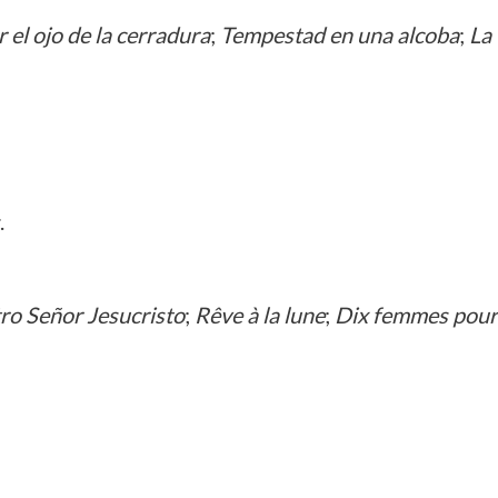
 el ojo de la cerradura
;
Tempestad en una alcoba
;
La 
.
ro Señor Jesucristo
;
Rêve à la lune
;
Dix femmes pour