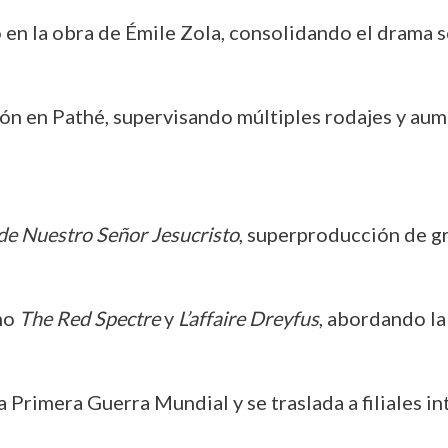
o en la obra de Émile Zola, consolidando el drama so
ón en Pathé, supervisando múltiples rodajes y au
 de Nuestro Señor Jesucristo
, superproducción de gra
omo
The Red Spectre
y
L’affaire Dreyfus
, abordando la
 la Primera Guerra Mundial y se traslada a filiales 