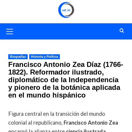
Saltar
al
contenido
Menú
primario
Biografías
Historia y Política
Francisco Antonio Zea Díaz (1766-
1822). Reformador ilustrado,
diplomático de la Independencia
y pionero de la botánica aplicada
en el mundo hispánico
Figura central en la transición del mundo
colonial al republicano,
Francisco Antonio Zea
encarnó la alianza entre
ciencia ilustrada
,