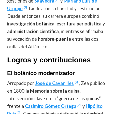
gestiones de
Saavedra
y
Mariano Luis de
Urquijo
facilitaron su libertad y restitución.
Desde entonces, su carrera europea combinó
investigación botánica
,
escritura periodística
y
administración científica
, mientras se afirmaba
su vocación de
hombre-puente
entre las dos
orillas del Atlántico.
Logros y contribuciones
El botánico modernizador
Arropado por
José de Cavanilles
, Zea publicó
en 1800 la
Memoria sobre la quina
,
intervención clave en la “guerra de las quinas”
frente a
Casimiro Gómez Ortega
y
Hipólito
Ruiz
. Con esa polémica defendió la
prioridad