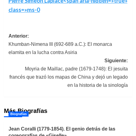
Pierre Simeon Laplace<span aria-hidden=»true»
class=»ms-0
Navegación
Anterior:
Khumban-Nimena III (692-689 a.C.): El monarca
de
elamita en la lucha contra Asiria
entradas
Siguiente:
Moyria de Maillac, padre (1679-1748): El jesuita
francés que trazó los mapas de China y dejó un legado
en la historia de la sinología
Más Biografías
Biografías
Jean Coralli (1779-1854). El genio detrás de las
coreografías de «Giselle»