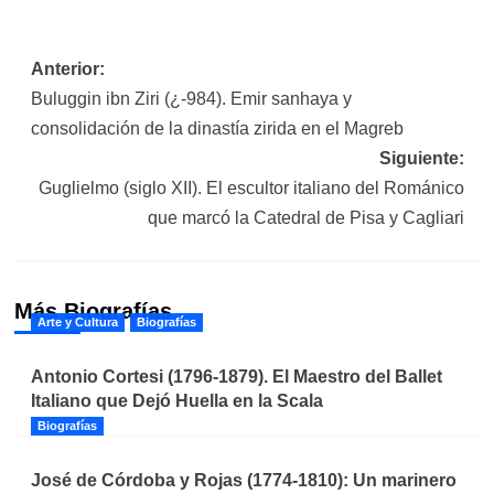
Navegación
Anterior:
Buluggin ibn Ziri (¿-984). Emir sanhaya y
de
consolidación de la dinastía zirida en el Magreb
entradas
Siguiente:
Guglielmo (siglo XII). El escultor italiano del Románico
que marcó la Catedral de Pisa y Cagliari
Más Biografías
Arte y Cultura
Biografías
Antonio Cortesi (1796-1879). El Maestro del Ballet
Italiano que Dejó Huella en la Scala
Biografías
José de Córdoba y Rojas (1774-1810): Un marinero