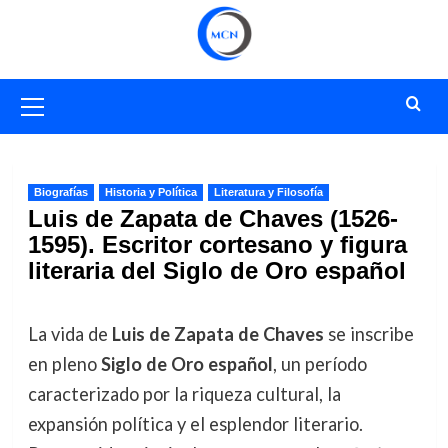
Saltar
al
contenido
Menú
primario
Biografías
Historia y Política
Literatura y Filosofía
Luis de Zapata de Chaves (1526-
1595). Escritor cortesano y figura
literaria del Siglo de Oro español
La vida de
Luis de Zapata de Chaves
se inscribe
en pleno
Siglo de Oro español
, un período
caracterizado por la riqueza cultural, la
expansión política y el esplendor literario.