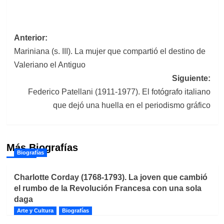
Navegación
Anterior:
Mariniana (s. III). La mujer que compartió el destino de
de
Valeriano el Antiguo
entradas
Siguiente:
Federico Patellani (1911-1977). El fotógrafo italiano
que dejó una huella en el periodismo gráfico
Más Biografías
Biografías
Charlotte Corday (1768-1793). La joven que cambió
el rumbo de la Revolución Francesa con una sola
daga
Arte y Cultura
Biografías