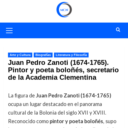
Saltar
al
contenido
Menú
primario
Arte y Cultura
Biografías
Literatura y Filosofía
Juan Pedro Zanoti (1674-1765).
Pintor y poeta boloñés, secretario
de la Academia Clementina
La figura de
Juan Pedro Zanoti (1674-1765)
ocupa un lugar destacado en el panorama
cultural de la Bolonia del siglo XVII y XVIII.
Reconocido como
pintor y poeta boloñés
, supo