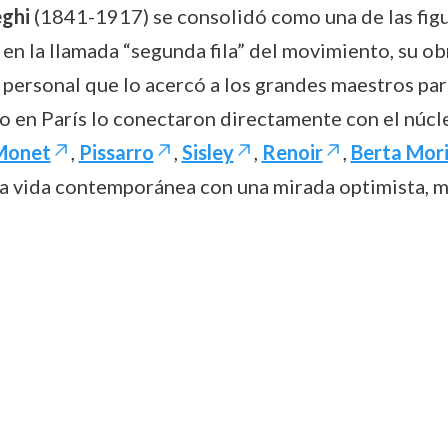
ghi
(1841-1917) se consolidó como una de las figu
n la llamada “segunda fila” del movimiento, su o
 personal que lo acercó a los grandes maestros pari
o en París lo conectaron directamente con el núcl
Monet
,
Pissarro
,
Sisley
,
Renoir
,
Berta Mor
 la vida contemporánea con una mirada optimista, m