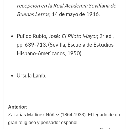
recepción en la Real Academia Sevillana de
Buenas Letras
, 14 de mayo de 1916.
Pulido Rubio, José:
El Piloto Mayor
, 2ª ed.,
pp. 639-713, (Sevilla, Escuela de Estudios
Hispano-Americanos, 1950).
Ursula Lamb.
Navegación
Anterior:
Zacarías Martínez Núñez (1864-1933): El legado de un
de
gran religioso y pensador español
entradas