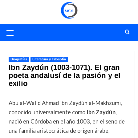
Saltar
al
contenido
Menú
primario
Biografías
Literatura y Filosofía
Ibn Zaydún (1003-1071). El gran
poeta andalusí de la pasión y el
exilio
Abu al-Walid Ahmad ibn Zaydún al-Makhzumi,
conocido universalmente como
Ibn Zaydún
,
nació en Córdoba en el año 1003, en el seno de
una familia aristocrática de origen árabe,