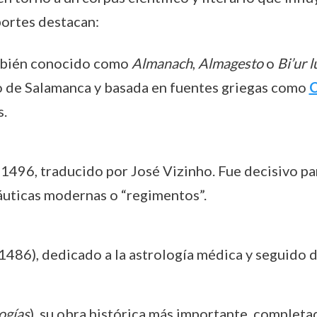
portes destacan:
mbién conocido como
Almanach
,
Almagesto
o
Bi’ur l
no de Salamanca y basada en fuentes griegas como
C
s.
 1496, traducido por José Vizinho. Fue decisivo pa
áuticas modernas o “regimentos”.
1486), dedicado a la astrología médica y seguido 
ogías
), su obra histórica más importante, completa