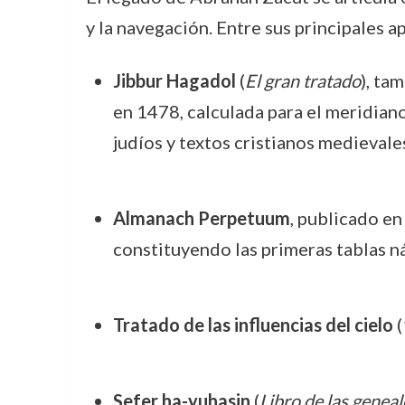
y la navegación. Entre sus principales a
Jibbur Hagadol
(
El gran tratado
), ta
en 1478, calculada para el meridia
judíos y textos cristianos medievale
Almanach Perpetuum
, publicado en
constituyendo las primeras tablas n
Tratado de las influencias del cielo
(
Sefer ha-yuhasin
(
Libro de las geneal