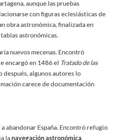
artagena, aunque las pruebas
acionarse con figuras eclesiásticas de
an obra astronómica, finalizada en
 tablas astronómicas.
caría nuevos mecenas. Encontró
 le encargó en 1486 el
Tratado de las
o después, algunos autores lo
irmación carece de documentación
t a abandonar España. Encontró refugio
ia la
navegación astronómica
,