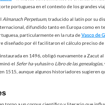
corte portuguesa en el contexto de los grandes via
el
Almanach Perpetuum
, traducido al latín por su d
internacional, difundido tanto en Europa como en t
ortuguesa, particularmente en la ruta de
Vasco de 
re diseñado por él facilitaron el cálculo preciso 
 instaurada en 1496, obligó nuevamente a Zacut al e
lminó el
Sefer ha-yuhasin
o
Libro de las genealogías
,
 en 1515, aunque algunos historiadores sugieren 
es
n torno a un corpus científico y literario que infl