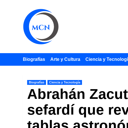
Saltar
al
contenido
Biografías
Arte y Cultura
Ciencia y Tecnolog
Biografías
Ciencia y Tecnología
Abrahán Zacut 
sefardí que re
tablas astron