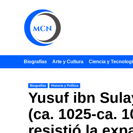
Saltar
al
contenido
Biografías
Arte y Cultura
Ciencia y Tecnolog
Biografías
Historia y Política
Yusuf ibn Sula
(ca. 1025-ca. 
resistió la ex