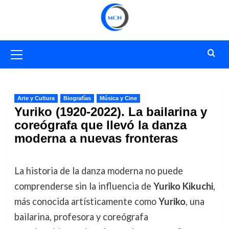
Saltar
al
contenido
Menú
primario
Arte y Cultura
Biografías
Música y Cine
Yuriko (1920-2022). La bailarina y
coreógrafa que llevó la danza
moderna a nuevas fronteras
La historia de la danza moderna no puede
comprenderse sin la influencia de
Yuriko Kikuchi
,
más conocida artísticamente como
Yuriko
, una
bailarina, profesora y coreógrafa