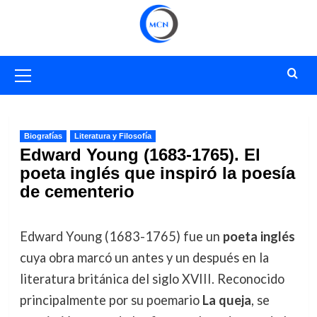
Saltar
al
contenido
Menú
primario
Biografías
Literatura y Filosofía
Edward Young (1683-1765). El
poeta inglés que inspiró la poesía
de cementerio
Edward Young (1683-1765) fue un
poeta inglés
cuya obra marcó un antes y un después en la
literatura británica del siglo XVIII. Reconocido
principalmente por su poemario
La queja
, se