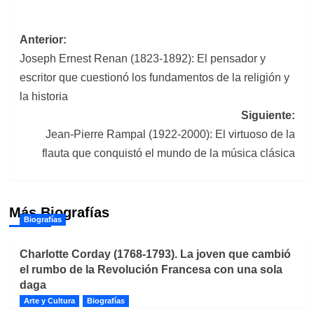
Navegación
Anterior:
Joseph Ernest Renan (1823-1892): El pensador y
de
escritor que cuestionó los fundamentos de la religión y
entradas
la historia
Siguiente:
Jean-Pierre Rampal (1922-2000): El virtuoso de la
flauta que conquistó el mundo de la música clásica
Más Biografías
Biografías
Charlotte Corday (1768-1793). La joven que cambió
el rumbo de la Revolución Francesa con una sola
daga
Arte y Cultura
Biografías