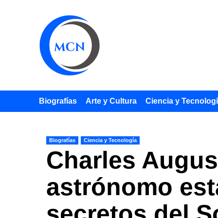
Saltar
al
contenido
Biografías
Arte y Cultura
Ciencia y Tecnolog
Biografías
Ciencia y Tecnología
Charles August
astrónomo est
secretos del S