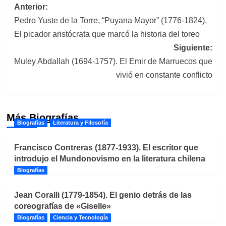
Navegación
Anterior:
Pedro Yuste de la Torre, “Puyana Mayor” (1776-1824).
de
El picador aristócrata que marcó la historia del toreo
entradas
Siguiente:
Muley Abdallah (1694-1757). El Emir de Marruecos que
vivió en constante conflicto
Más Biografías
Biografías
Literatura y Filosofía
Francisco Contreras (1877-1933). El escritor que
introdujo el Mundonovismo en la literatura chilena
Biografías
Jean Coralli (1779-1854). El genio detrás de las
coreografías de «Giselle»
Biografías
Ciencia y Tecnología