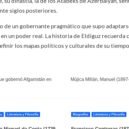
su dinastía, la de los Atabeks de Azerbaiyán, sent
nte siglos posteriores.
 de un gobernante pragmático que supo adaptarse a
n un poder real. La historia de Eldiguz recuerda c
efinir los mapas políticos y culturales de su tiempo
ue gobernó Afganistán en
Mújica Millán, Manuel (1897-
as
Literatura y Filosofía
Biografías
Literatura y Filosofía
o Manuel da Costa (1729-
Francisco Contreras (187