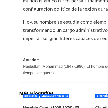
mundo islámico turco-persa. Finalmente, 
configuración política de la región dura
Hoy, su nombre se estudia como ejemplo
transformando un cargo administrativo e
imperial, surgían líderes capaces de red
Navegación
Anterior:
Najibullah, Mohammad (1947-1996). El hombre q
de
tiempos de guerra
entradas
Más Biografías
Biografías
Literatura y Filosofía
Biografí
Haroldo Conti (1925-1976): El
Claudi