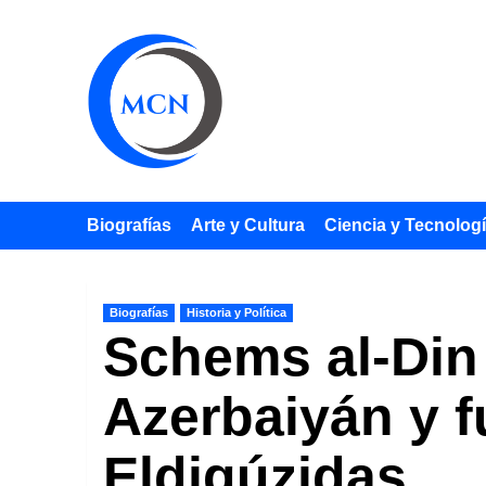
Saltar
al
contenido
Biografías
Arte y Cultura
Ciencia y Tecnolog
Biografías
Historia y Política
Schems al-Din 
Azerbaiyán y f
Eldigúzidas