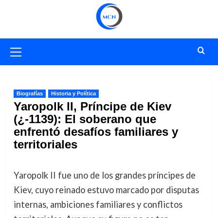
Saltar
al
contenido
Menú
primario
Biografías
Historia y Política
Yaropolk II, Príncipe de Kiev
(¿-1139): El soberano que
enfrentó desafíos familiares y
territoriales
Yaropolk II fue uno de los grandes príncipes de
Kiev, cuyo reinado estuvo marcado por disputas
internas, ambiciones familiares y conflictos