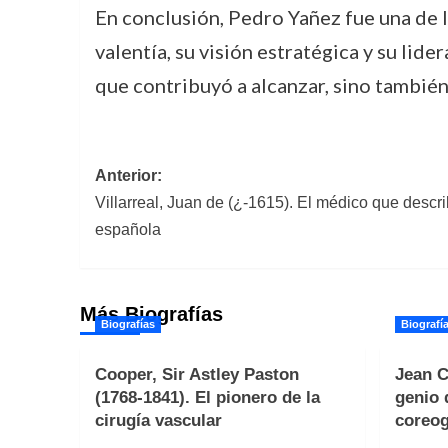
En conclusión, Pedro Yañez fue una de la
valentía, su visión estratégica y su lide
que contribuyó a alcanzar, sino también 
Navegación
Anterior:
Villarreal, Juan de (¿-1615). El médico que describ
de
española
entradas
Más Biografías
Biografías
Biografí
Cooper, Sir Astley Paston
Jean C
(1768-1841). El pionero de la
genio 
cirugía vascular
coreog