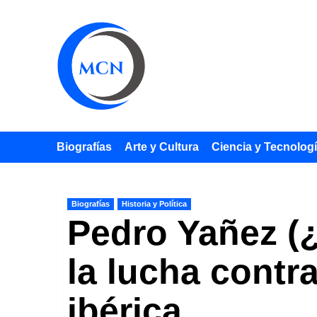
Saltar
al
contenido
Biografías
Arte y Cultura
Ciencia y Tecnolog
Biografías
Historia y Política
Pedro Yañez (¿-
la lucha contr
ibérica