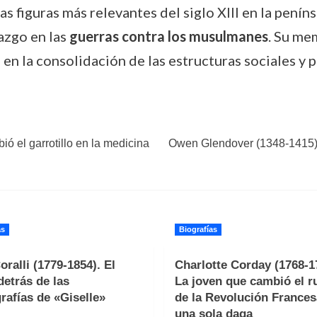
s figuras más relevantes del siglo XIII en la penín
razgo en las
guerras contra los musulmanes
. Su me
en la consolidación de las estructuras sociales y p
ió el garrotillo en la medicina
Owen Glendover (1348-1415). E
as
Biografías
oralli (1779-1854). El
Charlotte Corday (1768-1
detrás de las
La joven que cambió el 
rafías de «Giselle»
de la Revolución Frances
una sola daga