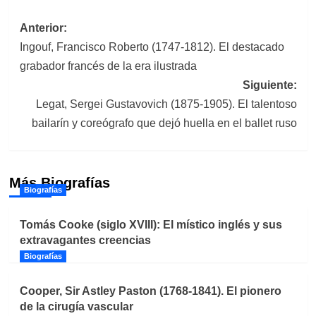
Navegación
Anterior:
Ingouf, Francisco Roberto (1747-1812). El destacado
de
grabador francés de la era ilustrada
entradas
Siguiente:
Legat, Sergei Gustavovich (1875-1905). El talentoso
bailarín y coreógrafo que dejó huella en el ballet ruso
Más Biografías
Biografías
Tomás Cooke (siglo XVIII): El místico inglés y sus
extravagantes creencias
Biografías
Cooper, Sir Astley Paston (1768-1841). El pionero
de la cirugía vascular