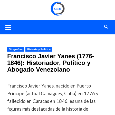
Saltar
al
contenido
Menú
primario
Biografías
Historia y Política
Francisco Javier Yanes (1776-
1846): Historiador, Político y
Abogado Venezolano
Francisco Javier Yanes, nacido en Puerto
Príncipe (actual Camagüey, Cuba) en 1776 y
fallecido en Caracas en 1846, es una de las
figuras más destacadas de la historia de