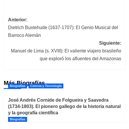
Navegación
Anterior:
Dietrich Buxtehude (1637-1707): El Genio Musical del
de
Barroco Alemán
entradas
Siguiente:
Manuel de Lima (s. XVIII): El valiente viajero brasileño
que exploró los afluentes del Amazonas
Más Biografías
Biografías
Ciencia y Tecnología
José Andrés Cornide de Folgueira y Saavedra
(1734-1803). El pionero gallego de la historia natural
y la geografía científica
Biografías