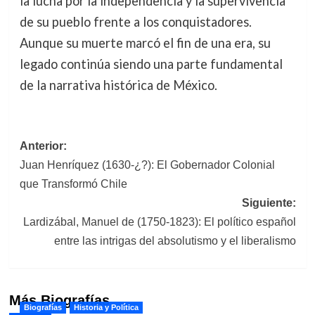
la lucha por la independencia y la supervivencia
de su pueblo frente a los conquistadores.
Aunque su muerte marcó el fin de una era, su
legado continúa siendo una parte fundamental
de la narrativa histórica de México.
Navegación
Anterior:
Juan Henríquez (1630-¿?): El Gobernador Colonial
de
que Transformó Chile
entradas
Siguiente:
Lardizábal, Manuel de (1750-1823): El político español
entre las intrigas del absolutismo y el liberalismo
Más Biografías
Biografías
Historia y Política