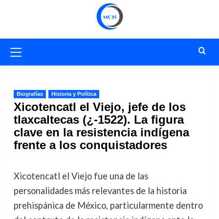
Saltar
al
contenido
Menú
primario
Biografías
Historia y Política
Xicotencatl el Viejo, jefe de los
tlaxcaltecas (¿-1522). La figura
clave en la resistencia indígena
frente a los conquistadores
Xicotencatl el Viejo fue una de las
personalidades más relevantes de la historia
prehispánica de México, particularmente dentro