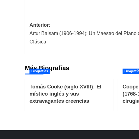
Navegación
Anterior:
Artur Balsam (1906-1994): Un Maestro del Piano 
de
Clásica
entradas
Más Biografías
Biografías
Biografí
Tomás Cooke (siglo XVIII): El
Cooper
místico inglés y sus
(1768-
extravagantes creencias
cirugí