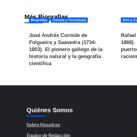
entradas
Más Biografías
Biografías
Ciencia y Tecnología
Arte y Cu
José Andrés Cornide de
Rafael
Folgueira y Saavedra (1734-
1868).
1803). El pionero gallego de la
puerto
historia natural y la geografía
racism
científica
Quiénes Somos
Sobre Nosotros
Equipo de Redacción