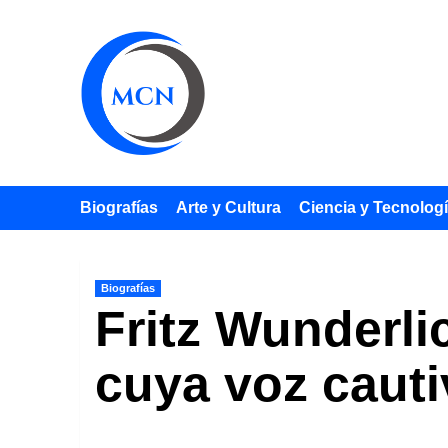
Saltar
al
contenido
Biografías
Arte y Cultura
Ciencia y Tecnolog
Biografías
Fritz Wunderli
cuya voz caut