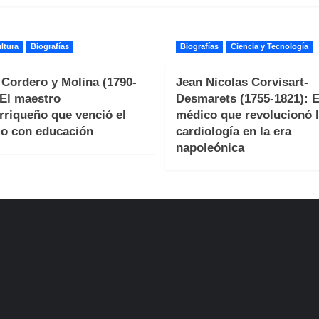
ltura
Biografías
Biografías
Ciencia y Tecnología
 Cordero y Molina (1790-
Jean Nicolas Corvisart-
 El maestro
Desmarets (1755-1821): E
rriqueño que venció el
médico que revolucionó 
o con educación
cardiología en la era
napoleónica