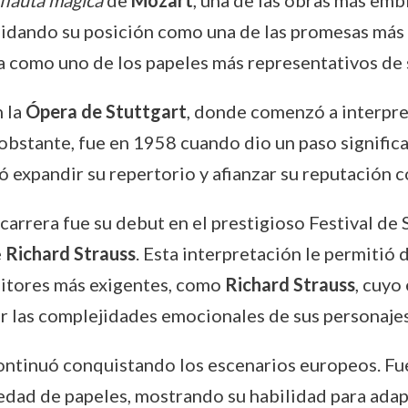
 flauta mágica
de
Mozart
, una de las obras más emb
idando su posición como una de las promesas más br
 como uno de los papeles más representativos de s
n la
Ópera de Stuttgart
, donde comenzó a interpre
 obstante, fue en 1958 cuando dio un paso significa
ió expandir su repertorio y afianzar su reputación c
carrera fue su debut en el prestigioso Festival de
e
Richard Strauss
. Esta interpretación le permitió 
sitores más exigentes, como
Richard Strauss
, cuyo
r las complejidades emocionales de sus personajes
continuó conquistando los escenarios europeos. Fu
edad de papeles, mostrando su habilidad para adapt