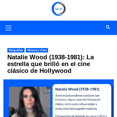
Saltar
al
contenido
Menú
primario
Biografías
Música y Cine
Natalie Wood (1938-1981): La
estrella que brilló en el cine
clásico de Hollywood