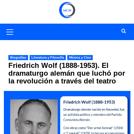
Saltar
al
contenido
Menú
primario
Biografías
Literatura y Filosofía
Música y Cine
Friedrich Wolf (1888-1953). El
dramaturgo alemán que luchó por
la revolución a través del teatro