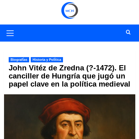
Saltar
al
contenido
Menú
primario
Biografías
Historia y Política
John Vitéz de Zredna (?-1472). El
canciller de Hungría que jugó un
papel clave en la política medieval