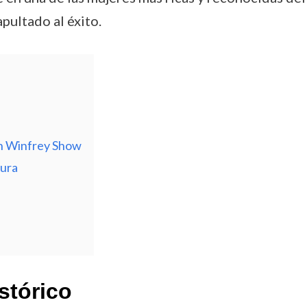
pultado al éxito.
ah Winfrey Show
tura
stórico