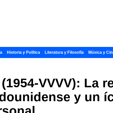
ía
Historia y Política
Literatura y Filosofía
Música y Cin
(1954-VVVV): La re
adounidense y un í
rsonal