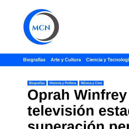
Saltar
al
contenido
Biografías
Arte y Cultura
Ciencia y Tecnolog
Biografías
Historia y Política
Música y Cine
Oprah Winfrey 
televisión est
superación pe